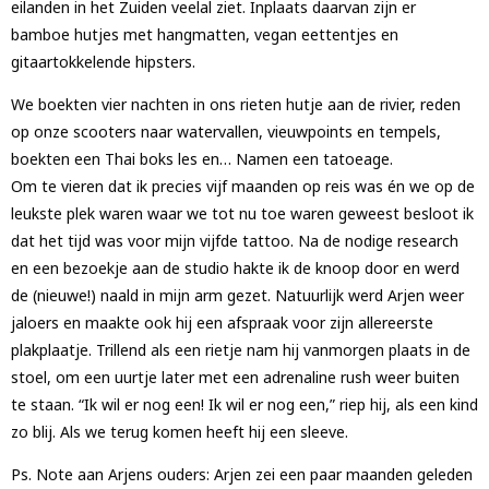
eilanden in het Zuiden veelal ziet. Inplaats daarvan zijn er
bamboe hutjes met hangmatten, vegan eettentjes en
gitaartokkelende hipsters.
We boekten vier nachten in ons rieten hutje aan de rivier, reden
op onze scooters naar watervallen, vieuwpoints en tempels,
boekten een Thai boks les en… Namen een tatoeage.
Om te vieren dat ik precies vijf maanden op reis was én we op de
leukste plek waren waar we tot nu toe waren geweest besloot ik
dat het tijd was voor mijn vijfde tattoo. Na de nodige research
en een bezoekje aan de studio hakte ik de knoop door en werd
de (nieuwe!) naald in mijn arm gezet. Natuurlijk werd Arjen weer
jaloers en maakte ook hij een afspraak voor zijn allereerste
plakplaatje. Trillend als een rietje nam hij vanmorgen plaats in de
stoel, om een uurtje later met een adrenaline rush weer buiten
te staan. “Ik wil er nog een! Ik wil er nog een,” riep hij, als een kind
zo blij. Als we terug komen heeft hij een sleeve.
Ps. Note aan Arjens ouders: Arjen zei een paar maanden geleden