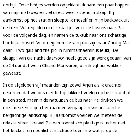
ontbijt. Onze bedjes werden opgeklapt, ik nam een paar happen
van mijn rijstsoep en viel direct weer zittend in slaap. Bij
aankomst op het station sleepte ik mezelf en mijn backpack uit
de trein. We regelden direct kaartjes voor de busreis naar Pai
voor de volgende dag, en namen de tuktuk naar ons schattige
boutique hostel (voor degenen die van plan zijn naar Chiang Mai
gaan: ‘Two gals and the pig’ in Nimmanhaemin is leuk!). De
slaappil van die nacht daarvoor heeft goed zijn werk gedaan; van
de 24 uur dat we in Chiang Mai waren, ben ik vijf uur wakker
geweest.
In de afgelopen vijf maanden zijn zowel Arjen als ik erachter
gekomen dat we ons niet het gelukkigst voelen op het strand of
in een stad, maar in de natuur. In de bus naar Pai drukten we
onze neuzen tegen het raam en vergaapten we ons aan het
bergachtige landschap. Bij aankomst voelden we meteen de
relaxte sfeer. Hoewel Pai een toeristisch plaatsje is, is het niet
het bucket -en neonlichten achtige toerisme wat je op de