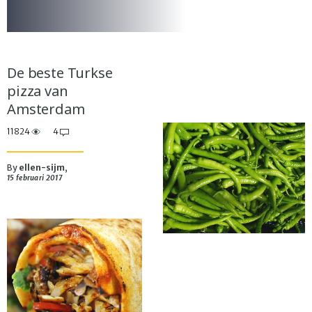
De beste Turkse
pizza van
Amsterdam
11824
4
By
ellen-sijm
,
15 februari 2017