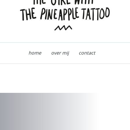
home
over mij
contact