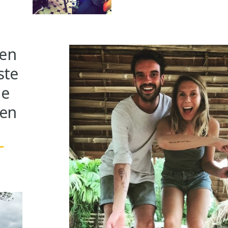
jen
ste
ge
ten