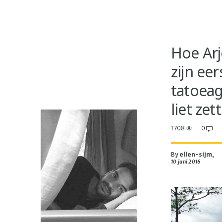
Hoe Ar
zijn eer
tatoea
liet zet
1708
0
By
ellen-sijm
,
10 juni 2016