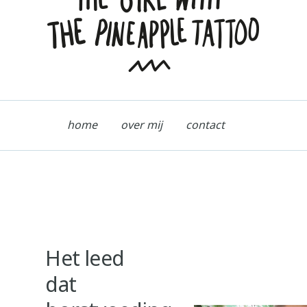
home
over mij
contact
Het leed
dat