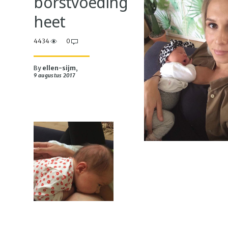
borstvoeding
heet
4434
0
By
ellen-sijm
,
9 augustus 2017