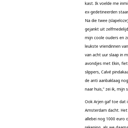
kast. Ik voelde me inm
ex-gedetineerden staan
Na die twee (slapeloze
gejankt uit zelfmedelij
mijn coole ouders en z
leukste vriendinnen va
van acht uur slaap in 
avondjes met Ekin, fie
slippers, Calvé pindak
de anti aanbaklaag nog 
naar huis,” zei ik, mijn
Ook Arjen gaf toe dat i
Amsterdam dacht. Het w
allebei nog 1000 euro 
rekening, als we daar