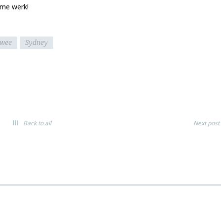
ime werk!
wee
Sydney
Back to all
Next post