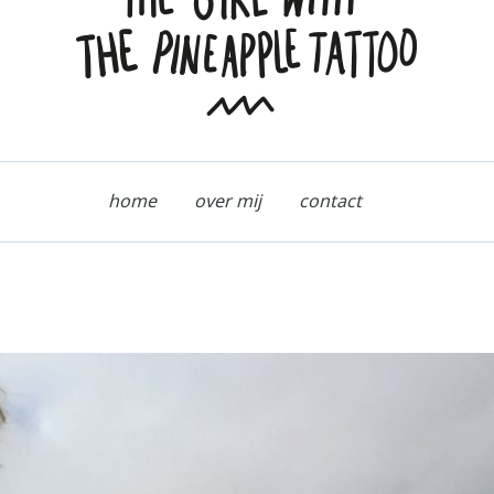
home
over mij
contact