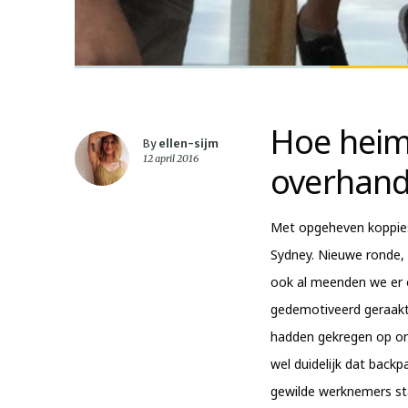
Hoe hei
By
ellen-sijm
12 april 2016
overhan
Met opgeheven koppies 
Sydney. Nieuwe ronde, 
ook al meenden we er e
gedemotiveerd geraakt
hadden gekregen op onz
wel duidelijk dat backp
gewilde werknemers st