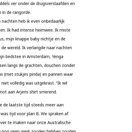
iddels ver onder de drugsverslaafden en
 in de rangorde.
) nachten heb ik even onbedaarlijk
den. Ik had intense heimwee. Ik miste
us, mijn knappe baby nichtje en de
n de wereld. Ik verlangde naar nachten
mijn bedstee in Amsterdam, Yenga
tsen langs de grachten, douchen zonder
aas (met stukjes pinda) en pannen waar
niet volledig was uitgekrast. “Ik wil
 snot aan Arjens shirt smerend.
e de laatste tijd steeds meer aan
as tijd voor plan B. We spraken af
over te maken naar onze Australische
na nog geen werk zouden hebben zouden