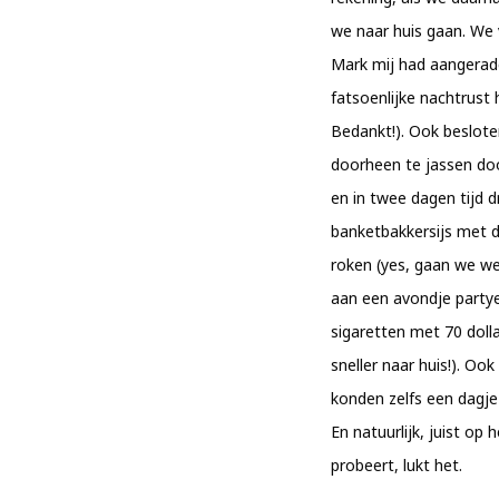
we naar huis gaan. We 
Mark mij had aangerade
fatsoenlijke nachtrust 
Bedankt!). Ook beslote
doorheen te jassen door
en in twee dagen tijd d
banketbakkersijs met dr
roken (yes, gaan we w
aan een avondje partye
sigaretten met 70 dolla
sneller naar huis!). Oo
konden zelfs een dagje
En natuurlijk, juist op
probeert, lukt het.