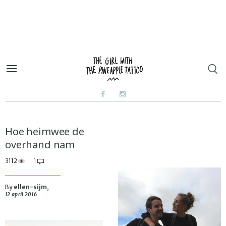
Hoe heimwee de
overhand nam
3112
1
By
ellen-sijm
,
12 april 2016