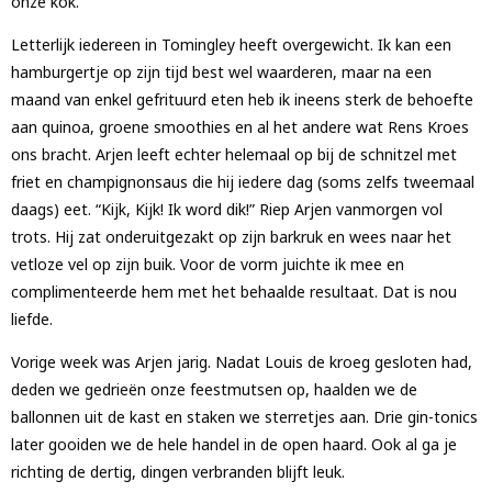
onze kok.
Letterlijk iedereen in Tomingley heeft overgewicht. Ik kan een
hamburgertje op zijn tijd best wel waarderen, maar na een
maand van enkel gefrituurd eten heb ik ineens sterk de behoefte
aan quinoa, groene smoothies en al het andere wat Rens Kroes
ons bracht. Arjen leeft echter helemaal op bij de schnitzel met
friet en champignonsaus die hij iedere dag (soms zelfs tweemaal
daags) eet. “Kijk, Kijk! Ik word dik!” Riep Arjen vanmorgen vol
trots. Hij zat onderuitgezakt op zijn barkruk en wees naar het
vetloze vel op zijn buik. Voor de vorm juichte ik mee en
complimenteerde hem met het behaalde resultaat. Dat is nou
liefde.
Vorige week was Arjen jarig. Nadat Louis de kroeg gesloten had,
deden we gedrieën onze feestmutsen op, haalden we de
ballonnen uit de kast en staken we sterretjes aan. Drie gin-tonics
later gooiden we de hele handel in de open haard. Ook al ga je
richting de dertig, dingen verbranden blijft leuk.