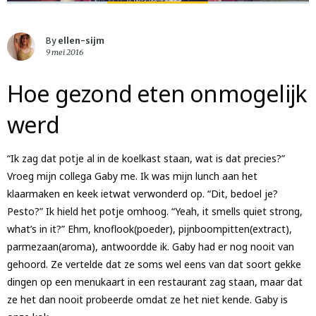
By
ellen-sijm
9 mei 2016
Hoe gezond eten onmogelijk
werd
“Ik zag dat potje al in de koelkast staan, wat is dat precies?”
Vroeg mijn collega Gaby me. Ik was mijn lunch aan het
klaarmaken en keek ietwat verwonderd op. “Dit, bedoel je?
Pesto?” Ik hield het potje omhoog. “Yeah, it smells quiet strong,
what’s in it?” Ehm, knoflook(poeder), pijnboompitten(extract),
parmezaan(aroma), antwoordde ik. Gaby had er nog nooit van
gehoord. Ze vertelde dat ze soms wel eens van dat soort gekke
dingen op een menukaart in een restaurant zag staan, maar dat
ze het dan nooit probeerde omdat ze het niet kende. Gaby is