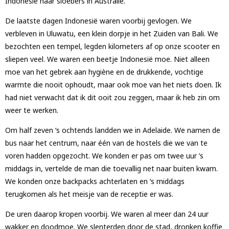
Indonesië naar sloebers in Australië.
De laatste dagen Indonesië waren voorbij gevlogen. We
verbleven in Uluwatu, een klein dorpje in het Zuiden van Bali. We
bezochten een tempel, legden kilometers af op onze scooter en
sliepen veel. We waren een beetje Indonesië moe. Niet alleen
moe van het gebrek aan hygiène en de drukkende, vochtige
warmte die nooit ophoudt, maar ook moe van het niets doen. Ik
had niet verwacht dat ik dit ooit zou zeggen, maar ik heb zin om
weer te werken.
Om half zeven ‘s ochtends landden we in Adelaide. We namen de
bus naar het centrum, naar één van de hostels die we van te
voren hadden opgezocht. We konden er pas om twee uur ’s
middags in, vertelde de man die toevallig net naar buiten kwam.
We konden onze backpacks achterlaten en ‘s middags
terugkomen als het meisje van de receptie er was.
De uren daarop kropen voorbij. We waren al meer dan 24 uur
wakker en doodmoe. We slenterden door de stad, dronken koffie