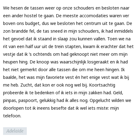
We hesen de tassen weer op onze schouders en besloten naar
een ander hostel te gaan. De meeste accomodaties waren ver
boven ons budget, dus we besloten het centrum uit te gaan. De
zon brandde fel, de tas sneed in mijn schouders, ik had inmiddels
het gevoel dat ik staand in slaap zou kunnen vallen. Toen we na
rit van een half uur uit de trein stapten, kwam ik erachter dat het
vestje dat ik ’s ochtends om had geknoopt niet meer om mijn
heupen hing. De knoop was waarschijnlijk losgeraakt en ik had
het niet gemerkt door alle tassen die om me heen hingen. Ik
baalde, het was mijn favoriete vest én het enige vest wat ik bij
me heb. Zucht, dat kon er ook nog wel bij. Koortsachtig
probeerde ik te bedenken of ik iets in mijn zakken had. Geld,
pinpas, paspoort, gelukkig had ik alles nog. Opgelucht wilden we
doorlopen tot ik ineens besefte dat ik wel iets miste: mijn
telefoon.
Adelaide