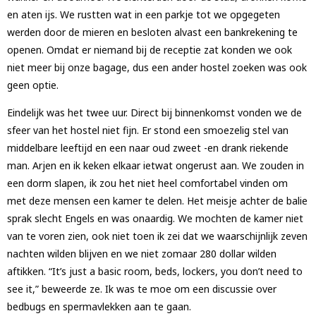
en aten ijs. We rustten wat in een parkje tot we opgegeten
werden door de mieren en besloten alvast een bankrekening te
openen. Omdat er niemand bij de receptie zat konden we ook
niet meer bij onze bagage, dus een ander hostel zoeken was ook
geen optie.
Eindelijk was het twee uur. Direct bij binnenkomst vonden we de
sfeer van het hostel niet fijn. Er stond een smoezelig stel van
middelbare leeftijd en een naar oud zweet -en drank riekende
man. Arjen en ik keken elkaar ietwat ongerust aan. We zouden in
een dorm slapen, ik zou het niet heel comfortabel vinden om
met deze mensen een kamer te delen. Het meisje achter de balie
sprak slecht Engels en was onaardig. We mochten de kamer niet
van te voren zien, ook niet toen ik zei dat we waarschijnlijk zeven
nachten wilden blijven en we niet zomaar 280 dollar wilden
aftikken. “It’s just a basic room, beds, lockers, you don’t need to
see it,” beweerde ze. Ik was te moe om een discussie over
bedbugs en spermavlekken aan te gaan.