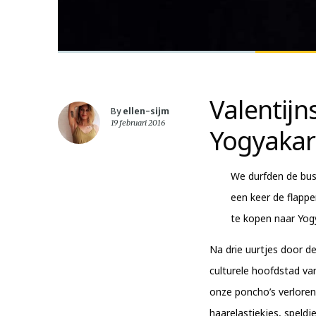
Valentijn
By
ellen-sijm
19 februari 2016
Yogyakar
We durfden de bus
een keer de flappe
te kopen naar Yog
Na drie uurtjes door d
culturele hoofdstad va
onze poncho’s verloren i
haarelastiekjes, speldje