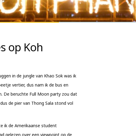
es op Koh
muggen in de jungle van Khao Sok was ik
eetje vertier, dus nam ik de bus en
. De beruchte Full Moon party zou dat
dus de pier van Thong Sala stond vol
te ik de Amerikaanse student
had gelezen over een viewpoint op de