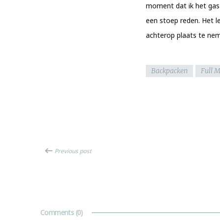
moment dat ik het gas
een stoep reden. Het
achterop plaats te ne
Backpacken
Full 
Previous post
Comments
(0)