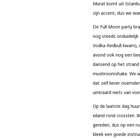
Murat komt uit Istanb
zijn accent, dus we wa
De Full Moon party brac
nog steeds onduidelijk
Vodka-Redbull kwam), 
avond ook nog een bee
dansend op het strand
mushroomshake. We war
dat zelf liever noemde
uiteraard niets van voe
Op de laatste dag huu
eiland rond crossten. 
gereden, dus op een rus
bleek een goede instruc