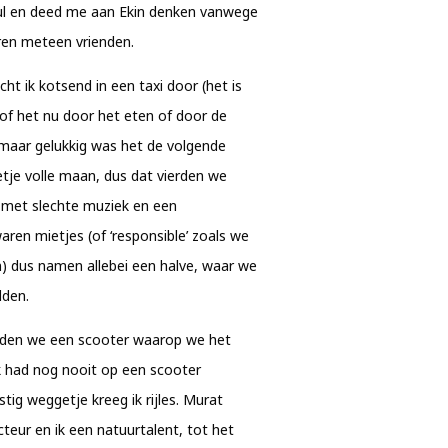
ul en deed me aan Ekin denken vanwege
ren meteen vrienden.
ht ik kotsend in een taxi door (het is
 of het nu door het eten of door de
maar gelukkig was het de volgende
tje volle maan, dus dat vierden we
 met slechte muziek en een
en mietjes (of ‘responsible’ zoals we
n) dus namen allebei een halve, waar we
lden.
rden we een scooter waarop we het
Ik had nog nooit op een scooter
tig weggetje kreeg ik rijles. Murat
teur en ik een natuurtalent, tot het