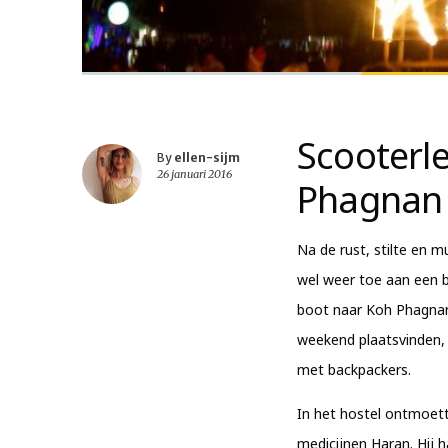
Scooterl
By
ellen-sijm
26 januari 2016
Phagnan
Na de rust, stilte en 
wel weer toe aan een b
boot naar Koh Phagnan
weekend plaatsvinden, 
met backpackers.
In het hostel ontmoet
medicijnen Haran. Hij 