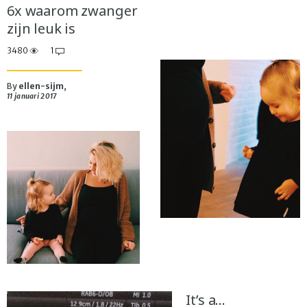
6x waarom zwanger
zijn leuk is
3480
1
By
ellen-sijm
,
11 januari 2017
It’s a…