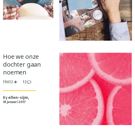
Hoe we onze
dochter gaan
noemen
19612
12
By
ellen-sijm
,
18 januari 2017