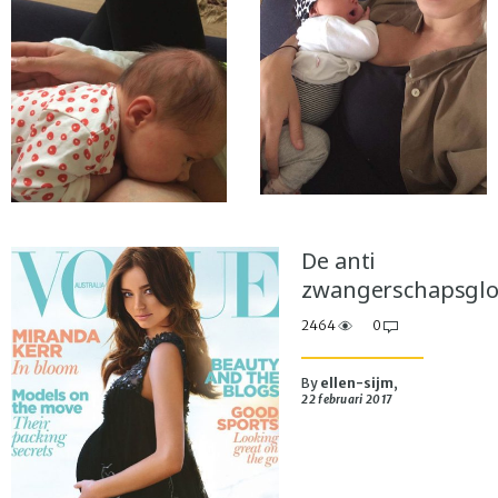
De anti
zwangerschapsgl
2464
0
By
ellen-sijm
,
22 februari 2017