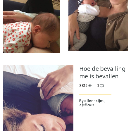
Hoe de bevalling
me is bevallen
8815
3
By
ellen-sijm
,
2 juli 2017