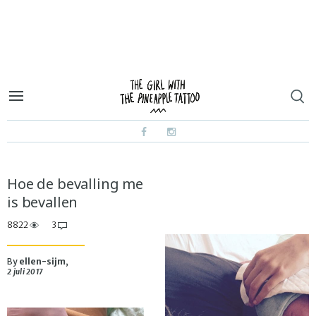
Hoe de bevalling me
is bevallen
8822
3
By
ellen-sijm
,
2 juli 2017