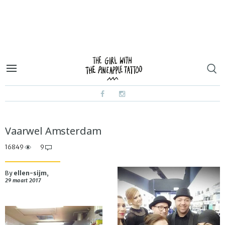
Vaarwel Amsterdam
16849
9
By
ellen-sijm
,
29 maart 2017