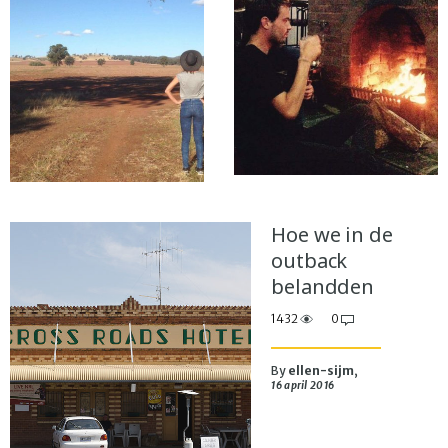
Hoe we in de
outback
belandden
1432
0
By
ellen-sijm
,
16 april 2016