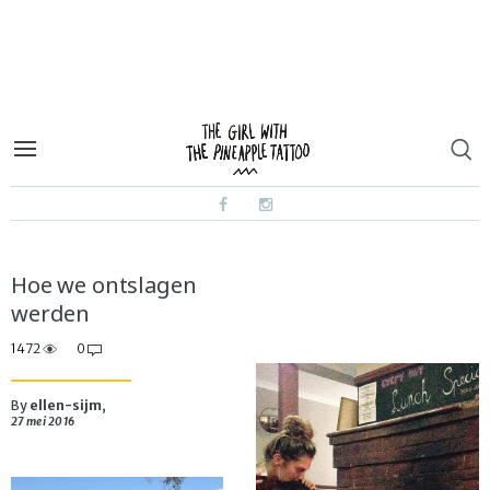
Hoe we ontslagen
werden
1472
0
By
ellen-sijm
,
27 mei 2016