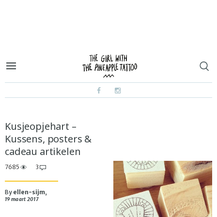
Kusjeopjehart –
Kussens, posters &
cadeau artikelen
7685
3
By
ellen-sijm
,
19 maart 2017