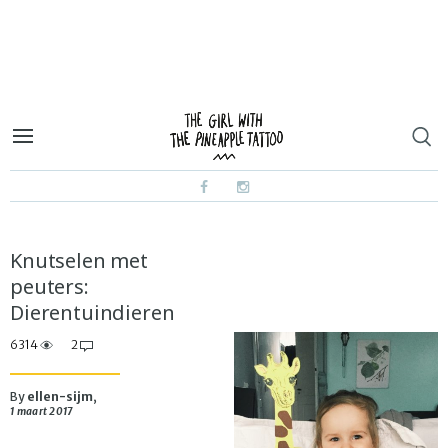
Knutselen met
peuters:
Dierentuindieren
6314
2
By
ellen-sijm
,
1 maart 2017