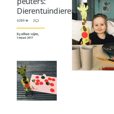
peuters:
Dierentuindieren
6289
2
By
ellen-sijm
,
1 maart 2017