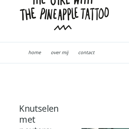
home
over mij
contact
Knutselen
met